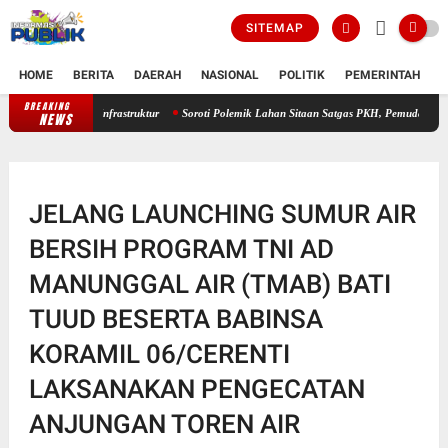
SITEMAP
HOME
BERITA
DAERAH
NASIONAL
POLITIK
PEMERINTAH
K
BREAKING
Wapres Gibran Kunjungi Gayo Lues pasca Bencana, Tinjau Infrastruktur
So
NEWS
JELANG LAUNCHING SUMUR AIR
BERSIH PROGRAM TNI AD
MANUNGGAL AIR (TMAB) BATI
TUUD BESERTA BABINSA
KORAMIL 06/CERENTI
LAKSANAKAN PENGECATAN
ANJUNGAN TOREN AIR