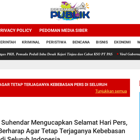
RIVACY POLICY
PEDOMAN MEDIA SIBER
ERINTAH
KRIMINAL
PERISTIWA
BENCANA
BISNIS
EKONOMI
W
Pemuda Peduli Inhu Desak Kejari Tinjau dan Cabut KSO PT PAS
Viral Gubernur Aceh “Di
AGAR TETAP TERJAGANYA KEBEBASAN PERS DI SELURUH
Tunjukkan semua
. Suhendar Mengucapkan Selamat Hari Pers,
Berharap Agar Tetap Terjaganya Kebebasan
 di Seluruh Indonesia.