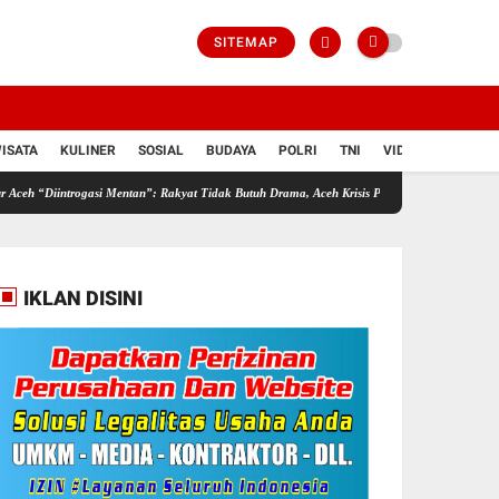
SITEMAP
ISATA
KULINER
SOSIAL
BUDAYA
POLRI
TNI
VIDIO
introgasi Mentan”: Rakyat Tidak Butuh Drama, Aceh Krisis Pemimpin Jujur Mampu Melayani 
IKLAN DISINI