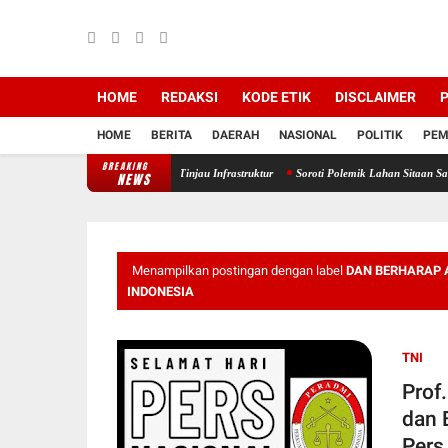
HOME
REDAKSI
KODE ETIK
DISCLAIMER
P
HOME
BERITA
DAERAH
NASIONAL
POLITIK
PEM
BREAKING
yo Lues pasca Bencana, Tinjau Infrastruktur
Soroti Polemik Lahan Sitaan Satgas PKH, 
NEWS
Menampilkan postingan dengan label
DAN BERHARAP 
INDONESIA
TNI
Prof
dan 
Pers