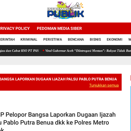
RIVACY POLICY
PEDOMAN MEDIA SIBER
ERINTAH
KRIMINAL
PERISTIWA
BENCANA
BISNIS
EKONOMI
W
abut KSO PT PAS
Viral Gubernur Aceh “Diintrogasi Mentan”: Rakyat Tidak Butuh Drama,
 BANGSA LAPORKAN DUGAAN IJAZAH PALSU PABLO PUTRA BENUA
Tunjukkan semua
P Pelopor Bangsa Laporkan Dugaan Ijazah
u Pablo Putra Benua dkk ke Polres Metro
ok