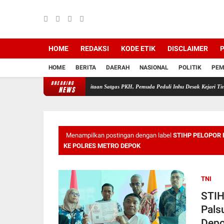
HOME
REDAKSI
KODE ETIK
DISCLAIMER
P
HOME
BERITA
DAERAH
NASIONAL
POLITIK
PEM
BREAKING
Soroti Polemik Lahan Sitaan Satgas PKH, Pemuda Peduli Inhu Desak Kejari Tinjau dan C
NEWS
Menampilkan postingan dengan label
STIHP PELOPOR
KE POLRES METRO DEPOK
TNI
STIH
Pals
Dep