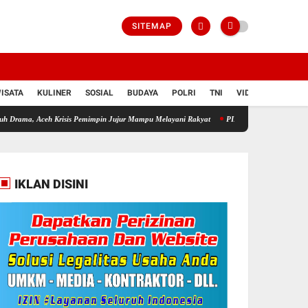
SITEMAP
ISATA
KULINER
SOSIAL
BUDAYA
POLRI
TNI
VIDIO
 Aceh Krisis Pemimpin Jujur Mampu Melayani Rakyat
PIKABAS HUT PT Bank Aceh Syari'
IKLAN DISINI