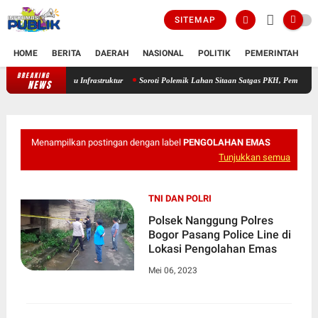
SITEMAP
HOME
BERITA
DAERAH
NASIONAL
POLITIK
PEMERINTAH
K
BREAKING
Wapres Gibran Kunjungi Gayo Lues pasca Bencana, Tinjau Infrastruktur
NEWS
Menampilkan postingan dengan label
PENGOLAHAN EMAS
Tunjukkan semua
TNI DAN POLRI
Polsek Nanggung Polres
Bogor Pasang Police Line di
Lokasi Pengolahan Emas
Mei 06, 2023