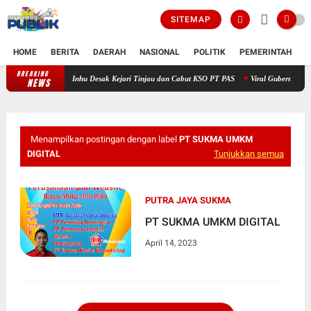
SITEMAP
HOME
BERITA
DAERAH
NASIONAL
POLITIK
PEMERINTAH
K
BREAKING
Soroti Polemik Lahan Sitaan Satgas PKH, Pemuda Peduli Inhu Desak Kej
NEWS
Menampilkan postingan dengan label
PT SUKMA UMKM
DIGITAL
Tunjukkan semua
PUTRA JAYA SUKMA
PT SUKMA UMKM DIGITAL
April 14, 2023